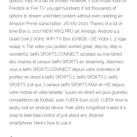
options, they're a tad bit limited. However, if you install Kodi on
Firestick or Fire TV, you get hundreds if not thousands of
options to stream unlimited content without even needing an
Amazon Prime subscription. 26/06/2020 Thanks of a lot of
time Box is: 2017 NEW MXQ PRO 4K Amlogic Android 4.4
Quad Core 2.0GHz WiFi TV Box 1G+8GB - DE Victor L 3 года
назад +1 The video you posted worked great, step by step is
wonderful. beIN SPORTS CONNECT: accédez au live/direct
des chaînes et canaux beIN SPORTS en streaming. Abonnez-
vous à beIN SPORTS CONNECT depuis votre ordinateur et
profitez en direct à beIN SPORTS 1, beIN SPORTS 2, beIN
SPORTS 3 et aux 7 canaux beIN SPORTS MAX en HD depuis
votre mobile et votre tablette. Suivez en direct les plus grandes
compétitions de football, avec l’UEFA Euro 2016, l’UEFA How to
easily root an Android device. Free utility KingoRoot makes it a
snap to take total control of just about any Android
smartphone. Here's how to use it.