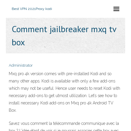
Best VPN 2021
Proxy kodi
Comment jailbreaker mxq tv
box
Administrator
Mxq pro 4k version comes with pre-installed Kodi and so
many other apps. Kodi is available with only a few add-ons
which may not be useful. Hence user needs to reset Kodi with
necessary add-ons to get utmost utilization. Let’s see how to
install necessary Kodi add-ons on Mxq pro 4k Android TV
Box.
Savez vous comment la télécommande communique avec la
box ? L’idée étant de voir si je pourrais associer cette box avec