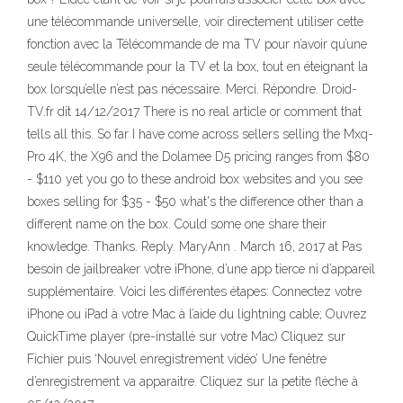
une télécommande universelle, voir directement utiliser cette
fonction avec la Télécommande de ma TV pour n’avoir qu’une
seule télécommande pour la TV et la box, tout en éteignant la
box lorsqu’elle n’est pas nécessaire. Merci. Répondre. Droid-
TV.fr dit 14/12/2017 There is no real article or comment that
tells all this. So far I have come across sellers selling the Mxq-
Pro 4K, the X96 and the Dolamee D5 pricing ranges from $80
- $110 yet you go to these android box websites and you see
boxes selling for $35 - $50 what's the difference other than a
different name on the box. Could some one share their
knowledge. Thanks. Reply. MaryAnn . March 16, 2017 at Pas
besoin de jailbreaker votre iPhone, d’une app tierce ni d’appareil
supplémentaire. Voici les différentes étapes: Connectez votre
iPhone ou iPad à votre Mac à l’aide du lightning cable; Ouvrez
QuickTime player (pre-installé sur votre Mac) Cliquez sur
Fichier puis ‘Nouvel enregistrement vidéo’ Une fenêtre
d’enregistrement va apparaitre. Cliquez sur la petite flèche à