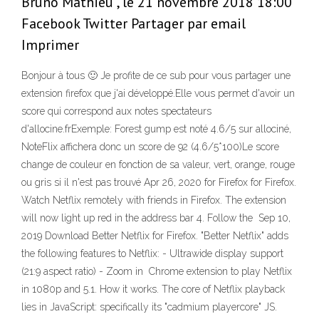
Bruno Mathieu , le 21 novembre 2018 18:00
Facebook Twitter Partager par email
Imprimer
Bonjour à tous 🙂 Je profite de ce sub pour vous partager une
extension firefox que j'ai développé.Elle vous permet d'avoir un
score qui correspond aux notes spectateurs
d'allocine.frExemple: Forest gump est noté 4.6/5 sur allociné,
NoteFlix affichera donc un score de 92 (4.6/5*100)Le score
change de couleur en fonction de sa valeur, vert, orange, rouge
ou gris si il n'est pas trouvé Apr 26, 2020 for Firefox for Firefox.
Watch Netflix remotely with friends in Firefox. The extension
will now light up red in the address bar 4. Follow the Sep 10,
2019 Download Better Netflix for Firefox. "Better Netflix" adds
the following features to Netflix: - Ultrawide display support
(21:9 aspect ratio) - Zoom in Chrome extension to play Netflix
in 1080p and 5.1. How it works. The core of Netflix playback
lies in JavaScript: specifically its "cadmium playercore" JS.