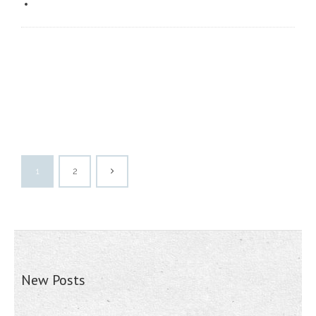
1
2
New Posts